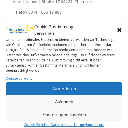
Alfred-Neubert-Straße 17
09123
Chemnitz
Telefon 0371 - 666 19 888
Wir haben für Sie:
Cookie-Zustimmung
verwalten
Montag - Freitag von 8:00 - 19:00 Uhr geöffnet.
Um dir ein optimales Erlebnis zu bieten, verwenden wir Technologien
wie Cookies, um Geräteinformationen zu speichern und/oder darauf
KONTAKT
zuzugreifen. Wenn du diesen Technologien zustimmst, können wir
Daten wie das Surfverhalten oder eindeutige IDs auf dieser Website
Telefon: 0371 / 66619888
verarbeiten. Wenn du deine Zustimmung nicht erteilst oder
zurückziehst, können bestimmte Merkmale und Funktionen
E-Mail: info@theranova.de
beeinträchtigt werden.
Dienste verwalten
Internet: www.theranova.de
Akzeptieren
Herzlich Willkommen in
Ablehnen
Ihrem
Einstellungen ansehen
Theranova
Gesundheits
Cookie-Richtlinie
Datenschutzerklärung
Impressum